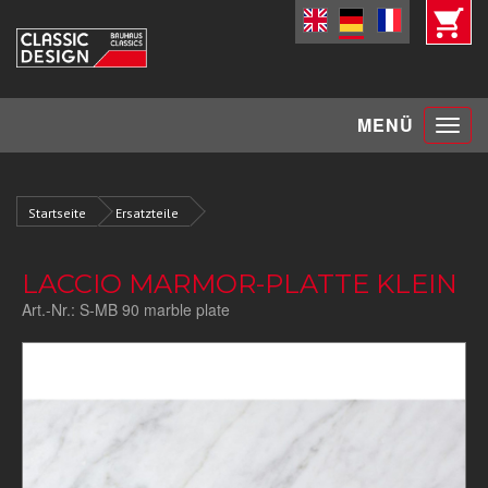
Toggle
MENÜ
navigat
Startseite
Ersatzteile
LACCIO MARMOR-PLATTE KLEIN
Art.-Nr.:
S-MB 90 marble plate