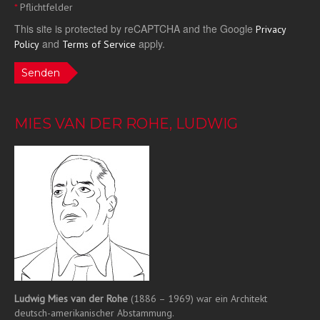
*
Pflichtfelder
This site is protected by reCAPTCHA and the Google
Privacy
and
apply.
Policy
Terms of Service
Senden
MIES VAN DER ROHE, LUDWIG
Ludwig Mies van der Rohe
(1886 – 1969) war ein Architekt
deutsch-amerikanischer Abstammung.