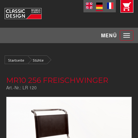
Toggle
MENÜ
navigat
Startseite
Stühle
MR10 256 FREISCHWINGER
Art.-Nr.:
LR 120