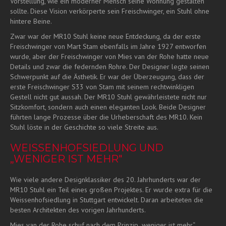
Vorstellung, wie ein moderner Mensch seine Wohnung gestalten
sollte. Diese Vision verkörperte sein Freischwinger, ein Stuhl ohne
hintere Beine.
Zwar war der MR10 Stuhl keine neue Entdeckung, da der erste
Freischwinger von Mart Stam ebenfalls im Jahre 1927 entworfen
wurde, aber der Freischwinger von Mies van der Rohe hatte neue
Details und zwar die federnden Rohre. Der Designer legte seinen
Schwerpunkt auf die Ästhetik. Er war der Überzeugung, dass der
erste Freischwinger S33 von Stam mit seinem rechtwinkligen
Gestell nicht gut aussah. Der MR10 Stuhl gewährleistete nicht nur
Sitzkomfort, sondern auch einen eleganten Look. Beide Designer
führten lange Prozesse über die Urheberschaft des MR10. Kein
Stuhl löste in der Geschichte so viele Streite aus.
WEISSENHOFSIEDLUNG UND
„WENIGER IST MEHR"
Wie viele andere Designklassiker des 20. Jahrhunderts war der
MR10 Stuhl ein Teil eines großen Projektes. Er wurde extra für die
Weissenhofsiedlung in Stuttgart entwickelt. Daran arbeiteten die
besten Architekten des vorigen Jahrhunderts.
Mies van der Rohe schuf nach dem Prinzip „weniger ist mehr“.