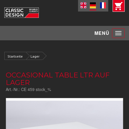
Toggle
MENÜ
navigat
Startseite
Lager
OCCASIONAL TABLE LTR AUF
LAGER
Art.-Nr.:
CE 459 stock_%