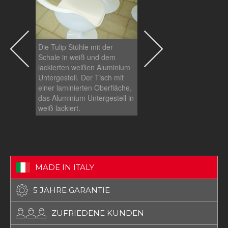
Die Tulip Stühle mit der
Die Tulip Stühle mit der
Schale in weiß und dem
Schale in weiß und dem
lackierten weißen Aluminium
lackierten weißen Alum
Untergestell. Der Tisch mit
Untergestell. Der Tisch 
einer laminierten Oberfläche,
einer laminierten Oberfl
das Aluminium Untergestell in
das Aluminium Untergest
weiß lackiert.
weiß lackiert..
MADE IN ITALY
5 JAHRE GARANTIE
ZUFRIEDENE KUNDEN