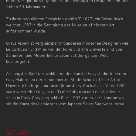
Möbeldesignerin. Sie gehört zu den wichtigsten Designerinnen des
frühen 20. Jahrhunderts.
Zu ihren populärsten Entwürfen gehört "E 1027", ein Beistelltisch
welcher 1987 in die Sammlung des Museum of Modern Art
aufgenommen wurde.
Grays Arbeit ist vergleichbar mit anderen modernen Designern wie
Le Corbusier und Mies van der Rohe und ihre Entwürfe sind von
Sammlern und Möbel-Enthusiasten auf der ganzen Welt
hochbegehrt.
Als jüngstes Kind der wohlhabenden Familie Gray studierte Eileen
Gray Malerei an der renommierten Slade School of Fine Art of
University College London in Bloomsbury. Doch als ihr Vater 1900
starb wechselte Gray an die Ecole Colarossi und die Academie
Julian in Paris. Gray ging schließlich 1905 zurück nach London wo
sie die Kunst des Lackierens vom Japaner Seizo Sugawara lernte.
WERKE