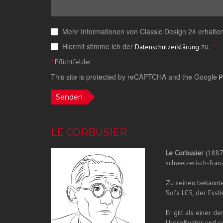
Mehr Informationen von Classic Design 24 erhalten
Hiermit stimme ich der
zu.
*
Datenschutzerklärung
*
Pflichtfelder
This site is protected by reCAPTCHA and the Google
P
Senden
LE CORBUSIER
Le Corbusier
(1887 
schweizerisch-fra
Zu seinen bekannte
Sofa LC5, der Essti
Er gilt als einer 
Urgroßvater und se