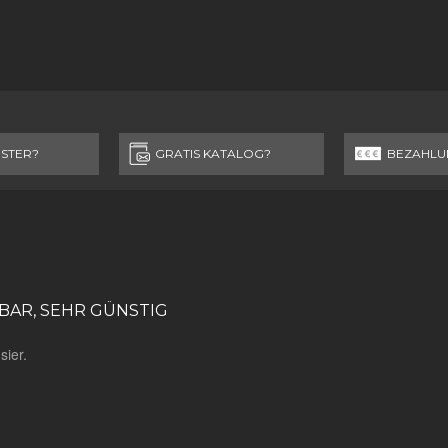
STER?
GRATIS KATALOG?
BEZAHLU
BAR, SEHR GÜNSTIG
sier.