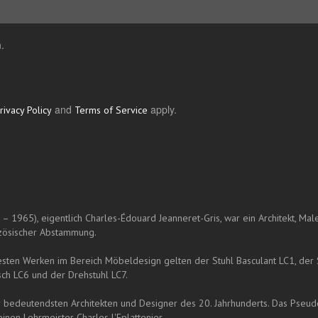
.
and
apply.
rivacy Policy
Terms of Service
– 1965), eigentlich Charles-Édouard Jeanneret-Gris, war ein Architekt, Mal
nzösischer Abstammung.
sten Werken im Bereich Möbeldesign gelten der Stuhl Basculant LC1, der S
sch LC6 und der Drehstuhl LC7.
der bedeutendsten Architekten und Designer des 20. Jahrhunderts. Das Pseu
inen Lehrmeister Charles l'Eplattenier.