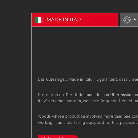
MADE IN ITALY
5
Das Gütesiegel „Made in Italy“.....garantiert, dass un
Das ist von großer Bedeutung, denn in Übereinstimm
Italy“ versehen werden, wenn sie folgende Herstellung
"Goods whose production involved more than one countr
working in an undertaking equipped for that purpose a