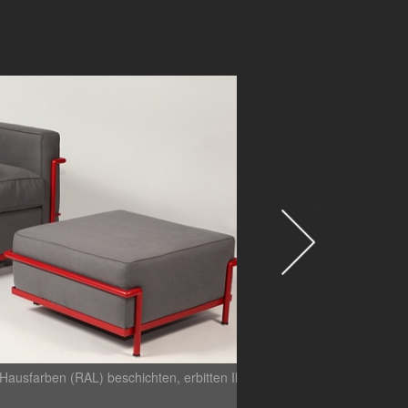
n Hausfarben (RAL) beschichten, erbitten Ihre
Eine Kundin aus de