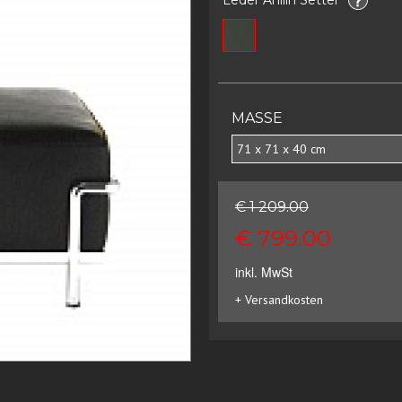
MASSE
71 x 71 x 40 cm
€ 1 209.00
€ 799.00
inkl. MwSt
+ Versandkosten