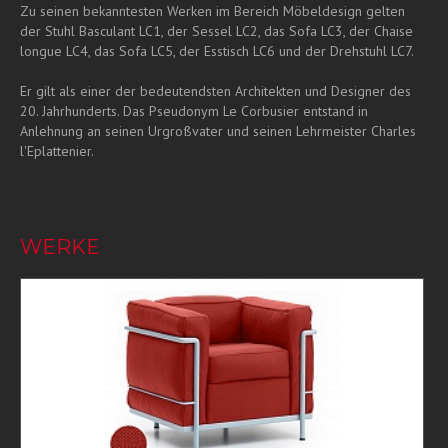
Zu seinen bekanntesten Werken im Bereich Möbeldesign gelten
der Stuhl Basculant LC1, der Sessel LC2, das Sofa LC3, der Chaise
longue LC4, das Sofa LC5, der Esstisch LC6 und der Drehstuhl LC7.
Er gilt als einer der bedeutendsten Architekten und Designer des
20. Jahrhunderts. Das Pseudonym Le Corbusier entstand in
Anlehnung an seinen Urgroßvater und seinen Lehrmeister Charles
l'Eplattenier.
WERKE