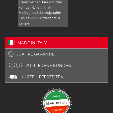
Freischwinger Brno von 
Freischwinger Brno von Mies
und im
von der Rohe
und im
von der Rohe
Hintergrund der
Adjusta
Hintergrund der
Adjustable
und die
Tables
Wagenfe
und die
Tables
Wagenfeld
.
Lampe
.
Lampe
MADE IN ITALY
5 JAHRE GARANTIE
ZUFRIEDENE KUNDEN
KURZE LIEFERZEITEN