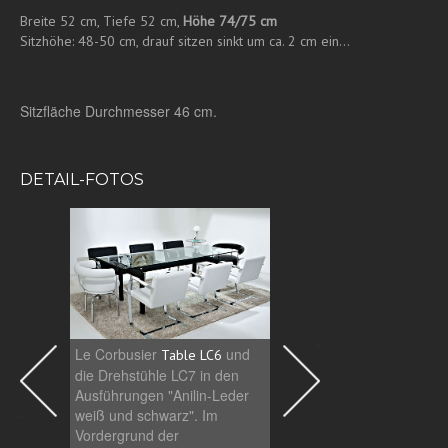
Breite 52 cm, Tiefe 52 cm,
Höhe 74/75 cm
Sitzhöhe: 48-50 cm, drauf sitzen sinkt um ca.
2 cm ein...
Sitzfläche Durchmesser 46 cm.
DETAIL-FOTOS
Le Corbusier
Table LC6
Le Corbusier
und
Table LC6
die Drehstühle LC7 in d
die Drehstühle LC7 in den
Ausführungen "Anilin-L
Ausführungen "Anilin-Leder
weiß und schwarz". Im
weiß und schwarz". Im
Vordergrund der
Vordergrund der