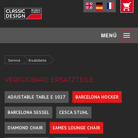
Toggle
MENÜ
navigat
Service
Ersatzteile
VERFÜGBARE ERSATZTEILE
ADJUSTABLE TABLE E 1027
BARCELONA HOCKER
BARCELONA SESSEL
CESCA STUHL
DIAMOND CHAIR
EAMES LOUNGE CHAIR