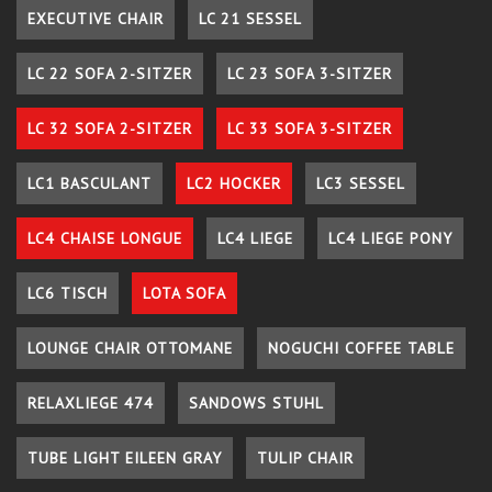
EXECUTIVE CHAIR
LC 21 SESSEL
LC 22 SOFA 2-SITZER
LC 23 SOFA 3-SITZER
LC 32 SOFA 2-SITZER
LC 33 SOFA 3-SITZER
LC1 BASCULANT
LC2 HOCKER
LC3 SESSEL
LC4 CHAISE LONGUE
LC4 LIEGE
LC4 LIEGE PONY
LC6 TISCH
LOTA SOFA
LOUNGE CHAIR OTTOMANE
NOGUCHI COFFEE TABLE
RELAXLIEGE 474
SANDOWS STUHL
TUBE LIGHT EILEEN GRAY
TULIP CHAIR