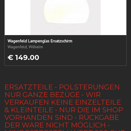
Wagenfeld Lampenglas Ersatzschirm
Wagenfeld, Wilhelm
€ 149.00
ERSATZTEILE - POLSTERUNGEN
NUR GANZE BEZÜGE - WIR
VERKAUFEN KEINE EINZELTEILE
& KLEINTEILE - NUR DIE IM SHOP
VORHANDEN SIND - RÜCKGABE
DER WARE NICHT MÖGLICH -