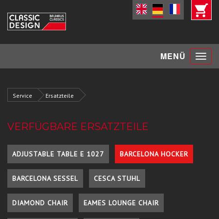
Toggle
MENÜ
navigat
Service
Ersatzteile
VERFÜGBARE ERSATZTEILE
ADJUSTABLE TABLE E 1027
BARCELONA HOCKER
BARCELONA SESSEL
CESCA STUHL
DIAMOND CHAIR
EAMES LOUNGE CHAIR