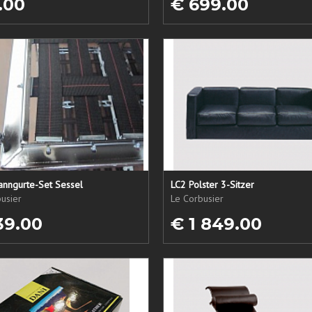
.00
€ 699.00
anngurte-Set Sessel
LC2 Polster 3-Sitzer
usier
Le Corbusier
39.00
€ 1 849.00