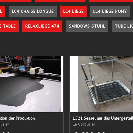
L
LC4 CHAISE LONGUE
LC4 LIEGE
LC4 LIEGE PONY
E TABLE
RELAXLIEGE 474
SANDOWS STUHL
TUBE LI
tion der Produktion
usier
Le Corbusier