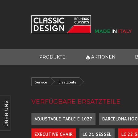
🔥
PRODUKTE
AKTIONEN
B
Service
Ersatzteile
VERFÜGBARE ERSATZTEILE
ÜBER UNS
ADJUSTABLE TABLE E 1027
BARCELONA HOC
EXECUTIVE CHAIR
LC 21 SESSEL
LC 22 