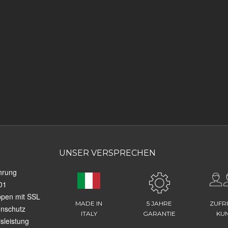
UNSER VERSPRECHEN
hrung
01
ppen mit SSL
MADE IN
5 JAHRE
ZUFR
enschutz
ITALY
GARANTIE
KU
sleistung