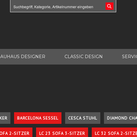
AUHAUS DESIGNER
CLASSIC DESIGN
SERVI
KER
BARCELONA SESSEL
CESCA STUHL
DIAMOND CHA
SOFA 2-SITZER
LC 23 SOFA 3-SITZER
LC 32 SOFA 2-SITZ