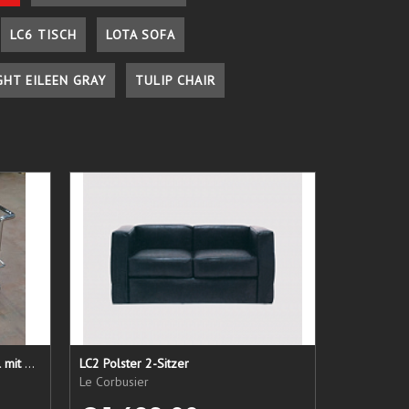
LC6 TISCH
LOTA SOFA
GHT EILEEN GRAY
TULIP CHAIR
LC 21 Sessel nur das Untergestell mit elastischen Straps
LC2 Polster 2-Sitzer
Le Corbusier