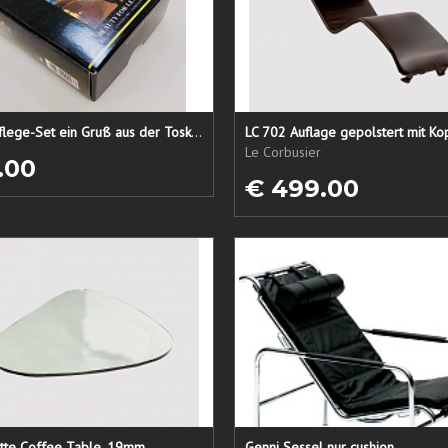
Lederpflege-Set ein Gruß aus der Toskana...
LC 702 Auflage gepolstert mit Ko
Le Corbusier
.00
€ 499.00
atte Coffee Table, 19mm
Genni Sessel nur cushion