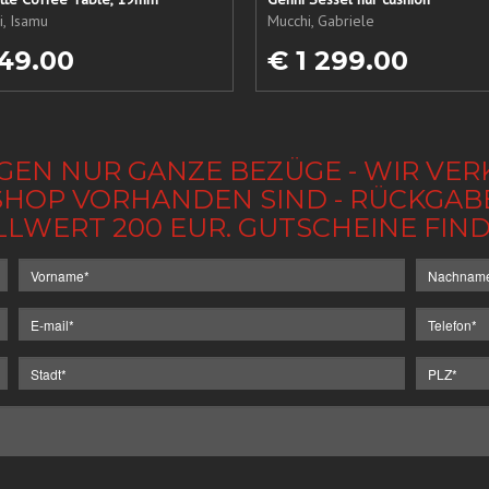
, Isamu
Mucchi, Gabriele
49.00
€ 1 299.00
GEN NUR GANZE BEZÜGE - WIR VER
IM SHOP VORHANDEN SIND - RÜCKGA
LLWERT 200 EUR. GUTSCHEINE FI