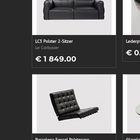
LC3 Polster 2-Sitzer
Le Corbusier
€ 0
€ 1 849.00
Barcelona Sessel Polsterung
Glaspl