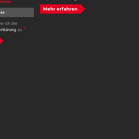
nieren
Mehr erfahren
me ich der
erklärung
zu.
*