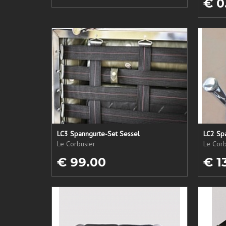
€ 0
LC3 Spanngurte-Set Sessel
LC2 Sp
Le Corbusier
Le Corb
€ 99.00
€ 1