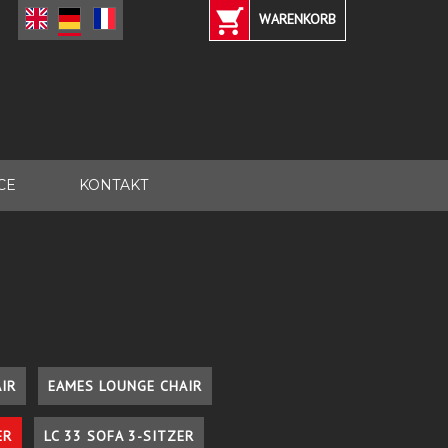
WARENKORB
CE
KONTAKT
IR
EAMES LOUNGE CHAIR
ER
LC 33 SOFA 3-SITZER