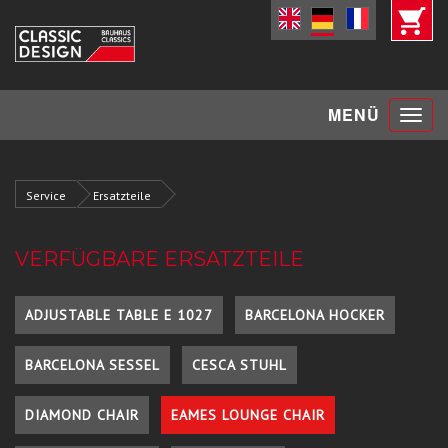
Toggle
MENÜ
navigat
Service
Ersatzteile
VERFÜGBARE ERSATZTEILE
ADJUSTABLE TABLE E 1027
BARCELONA HOCKER
BARCELONA SESSEL
CESCA STUHL
DIAMOND CHAIR
EAMES LOUNGE CHAIR