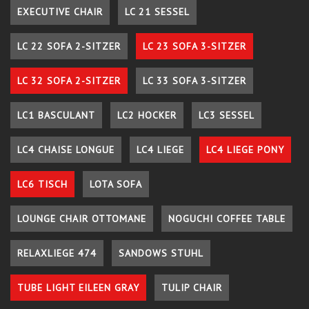
EXECUTIVE CHAIR
LC 21 SESSEL
LC 22 SOFA 2-SITZER
LC 23 SOFA 3-SITZER
LC 32 SOFA 2-SITZER
LC 33 SOFA 3-SITZER
LC1 BASCULANT
LC2 HOCKER
LC3 SESSEL
LC4 CHAISE LONGUE
LC4 LIEGE
LC4 LIEGE PONY
LC6 TISCH
LOTA SOFA
LOUNGE CHAIR OTTOMANE
NOGUCHI COFFEE TABLE
RELAXLIEGE 474
SANDOWS STUHL
TUBE LIGHT EILEEN GRAY
TULIP CHAIR