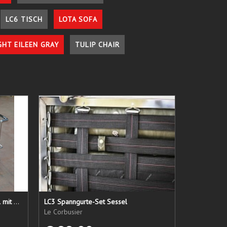
LC6 TISCH
LOTA SOFA
GHT EILEEN GRAY
TULIP CHAIR
LC 21 Sessel nur das Untergestell mit elastischen Straps
LC3 Spanngurte-Set Sessel
Le Corbusier