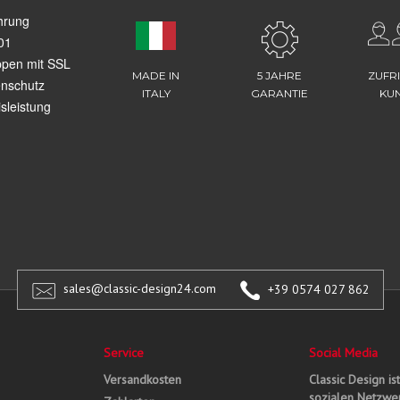
hrung
01
ppen mit SSL
MADE IN
5 JAHRE
ZUFR
enschutz
ITALY
GARANTIE
KU
sleistung
sales@classic-design24.com
+39 0574 027 862
Service
Social Media
Versandkosten
Classic Design is
sozialen Netzwer