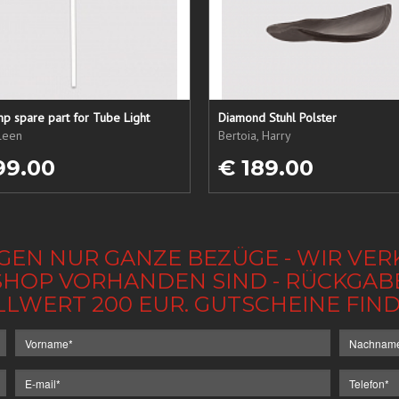
p spare part for Tube Light
Diamond Stuhl Polster
ileen
Bertoia, Harry
99.00
€ 189.00
GEN NUR GANZE BEZÜGE - WIR VER
IM SHOP VORHANDEN SIND - RÜCKGA
LLWERT 200 EUR. GUTSCHEINE FI