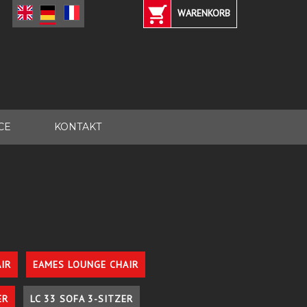
WARENKORB
CE
KONTAKT
IR
EAMES LOUNGE CHAIR
ER
LC 33 SOFA 3-SITZER