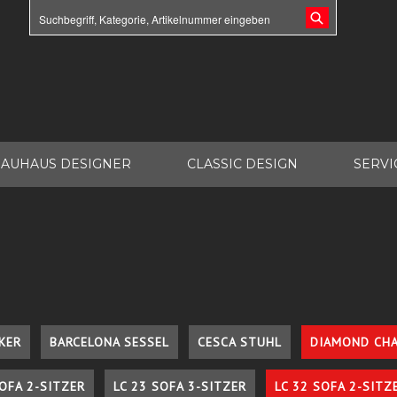
AUHAUS DESIGNER
CLASSIC DESIGN
SERVI
KER
BARCELONA SESSEL
CESCA STUHL
DIAMOND CHA
SOFA 2-SITZER
LC 23 SOFA 3-SITZER
LC 32 SOFA 2-SITZ