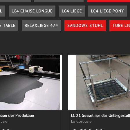
L
LC4 CHAISE LONGUE
LC4 LIEGE
LC4 LIEGE PONY
E TABLE
RELAXLIEGE 474
SANDOWS STUHL
TUBE LI
tion der Produktion
usier
Le Corbusier