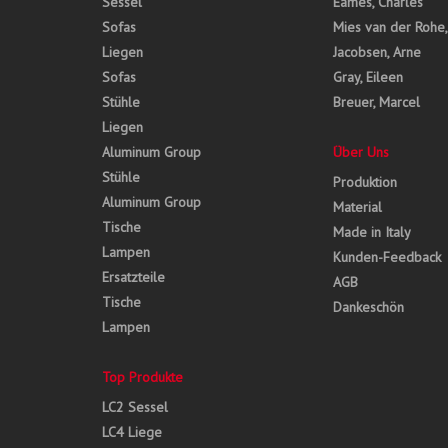
Sessel
Eames, Charles
Sofas
Mies van der Rohe
Liegen
Jacobsen, Arne
Sofas
Gray, Eileen
Stühle
Breuer, Marcel
Liegen
Aluminum Group
Über Uns
Stühle
Produktion
Aluminum Group
Material
Tische
Made in Italy
Lampen
Kunden-Feedback
Ersatzteile
AGB
Tische
Dankeschön
Lampen
Top Produkte
LC2 Sessel
LC4 Liege