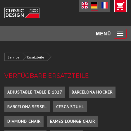
Toggle
MENÜ
navigat
Service
Ersatzteile
VERFÜGBARE ERSATZTEILE
ADJUSTABLE TABLE E 1027
BARCELONA HOCKER
BARCELONA SESSEL
CESCA STUHL
DIAMOND CHAIR
EAMES LOUNGE CHAIR