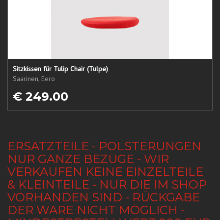
Sitzkissen für Tulip Chair (Tulpe)
Saarinen, Eero
€ 249.00
ERSATZTEILE - POLSTERUNGEN
NUR GANZE BEZÜGE - WIR
VERKAUFEN KEINE EINZELTEILE
& KLEINTEILE - NUR DIE IM SHOP
VORHANDEN SIND - RÜCKGABE
DER WARE NICHT MÖGLICH -