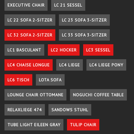
EXECUTIVE CHAIR
LC 21 SESSEL
LC 22 SOFA 2-SITZER
LC 23 SOFA 3-SITZER
LC 32 SOFA 2-SITZER
LC 33 SOFA 3-SITZER
LC1 BASCULANT
LC2 HOCKER
LC3 SESSEL
LC4 CHAISE LONGUE
LC4 LIEGE
LC4 LIEGE PONY
LC6 TISCH
LOTA SOFA
LOUNGE CHAIR OTTOMANE
NOGUCHI COFFEE TABLE
RELAXLIEGE 474
SANDOWS STUHL
TUBE LIGHT EILEEN GRAY
TULIP CHAIR