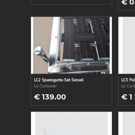
€ 0
LC2 Spanngurte-Set Sessel
LC3 Pol
Le Corbusier
Le Corb
€ 139.00
€ 1