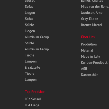
Sessel
Eames, Charles
Sofas
Mies van der Rohe
Liegen
Jacobsen, Arne
Sofas
Gray, Eileen
Stühle
Breuer, Marcel
Liegen
Aluminum Group
Über Uns
Stühle
Produktion
Aluminum Group
Material
Tische
Made in Italy
Lampen
Kunden-Feedback
Ersatzteile
AGB
Tische
Dankeschön
Lampen
Top Produkte
LC2 Sessel
LC4 Liege