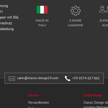
hrung
01
ppen mit SSL
MADE IN
5 JAHRE
ZUFR
enschutz
ITALY
GARANTIE
KU
sleistung
sales@classic-design24.com
+39 0574 027 862
Service
Social Media
Versandkosten
Classic Design is
sozialen Netzwer