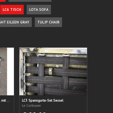
LC6 TISCH
LOTA SOFA
GHT EILEEN GRAY
TULIP CHAIR
LC 21 Sessel nur das Untergestell mit elastischen Straps
LC3 Spanngurte-Set Sessel
Le Corbusier