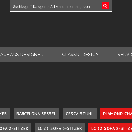
AUHAUS DESIGNER
CLASSIC DESIGN
SERVI
KER
BARCELONA SESSEL
CESCA STUHL
DIAMOND CHA
SOFA 2-SITZER
LC 23 SOFA 3-SITZER
LC 32 SOFA 2-SITZ