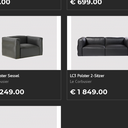
.00
€ 699.00
ster Sessel
LC3 Polster 2-Sitzer
usier
Le Corbusier
 249.00
€ 1 849.00