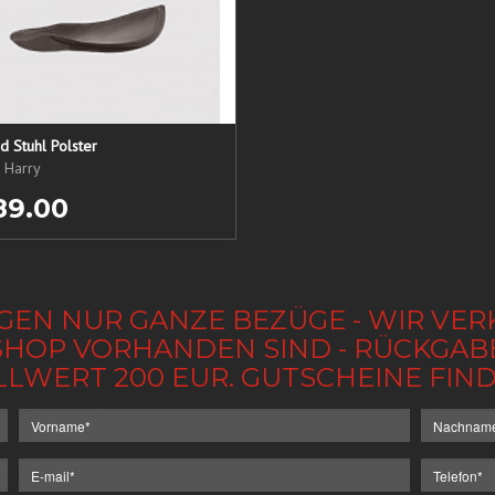
 Stuhl Polster
, Harry
89.00
GEN NUR GANZE BEZÜGE - WIR VER
IM SHOP VORHANDEN SIND - RÜCKGA
LLWERT 200 EUR. GUTSCHEINE FI