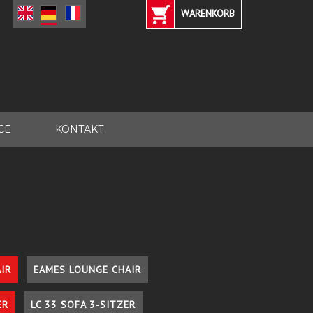
WARENKORB
CE
KONTAKT
IR
EAMES LOUNGE CHAIR
ER
LC 33 SOFA 3-SITZER