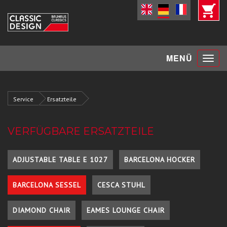
Toggle
MENÜ
navigat
Service
Ersatzteile
VERFÜGBARE ERSATZTEILE
ADJUSTABLE TABLE E 1027
BARCELONA HOCKER
BARCELONA SESSEL
CESCA STUHL
DIAMOND CHAIR
EAMES LOUNGE CHAIR