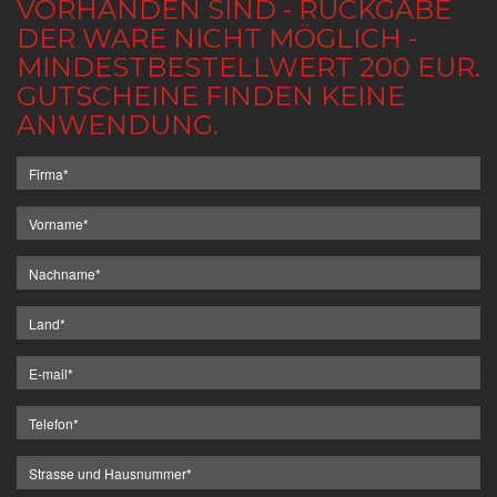
VORHANDEN SIND - RÜCKGABE
DER WARE NICHT MÖGLICH -
MINDESTBESTELLWERT 200 EUR.
GUTSCHEINE FINDEN KEINE
ANWENDUNG.