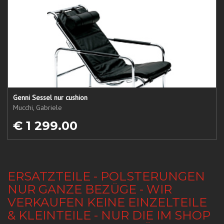
Genni Sessel nur cushion
Mucchi, Gabriele
€ 1 299.00
ERSATZTEILE - POLSTERUNGEN
NUR GANZE BEZÜGE - WIR
VERKAUFEN KEINE EINZELTEILE
& KLEINTEILE - NUR DIE IM SHOP