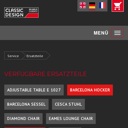
Toggle
MENÜ
navigat
Service
Ersatzteile
VERFÜGBARE ERSATZTEILE
ADJUSTABLE TABLE E 1027
BARCELONA HOCKER
BARCELONA SESSEL
CESCA STUHL
DIAMOND CHAIR
EAMES LOUNGE CHAIR