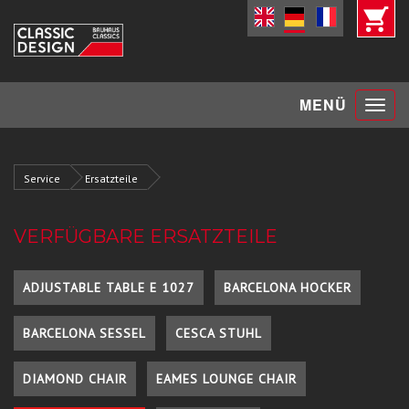
Toggle
MENÜ
navigat
Service
Ersatzteile
VERFÜGBARE ERSATZTEILE
ADJUSTABLE TABLE E 1027
BARCELONA HOCKER
BARCELONA SESSEL
CESCA STUHL
DIAMOND CHAIR
EAMES LOUNGE CHAIR