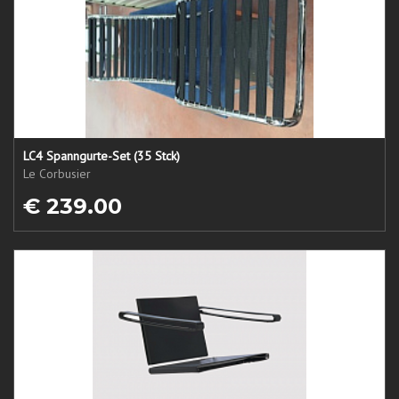
LC4 Spanngurte-Set (35 Stck)
Le Corbusier
€ 239.00