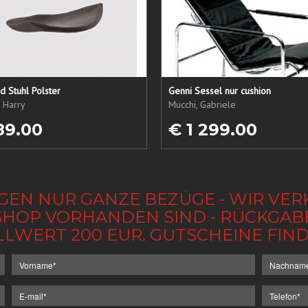
 Stuhl Polster
Genni Sessel nur cushion
, Harry
Mucchi, Gabriele
89.00
€ 1 299.00
GEN NUR GANZE BEZÜGE - WIR VER
IM SHOP VORHANDEN SIND - RÜCKGA
LLWERT 200 EUR. GUTSCHEINE FI