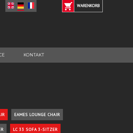
WARENKORB
CE
KONTAKT
IR
EAMES LOUNGE CHAIR
ER
LC 33 SOFA 3-SITZER