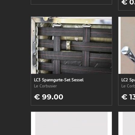
€ 0
LC3 Spanngurte-Set Sessel
LC2 Sp
Le Corbusier
Le Corb
€ 99.00
€ 1