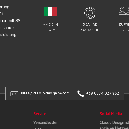
hrung
01
ppen mit SSL
MADE IN
5 JAHRE
ZUFR
enschutz
ITALY
GARANTIE
KU
sleistung
sales@classic-design24.com
+39 0574 027 862
Service
Social Media
Versandkosten
Classic Design is
sozialen Netzwer