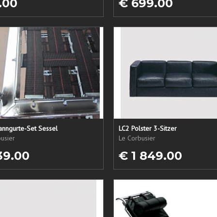
.00
€ 699.00
anngurte-Set Sessel
LC2 Polster 3-Sitzer
usier
Le Corbusier
39.00
€ 1 849.00