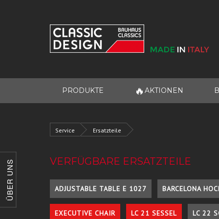
🔥
PRODUKTE
AKTIONEN
B
Service
Ersatzteile
VERFÜGBARE ERSATZTEILE
ÜBER UNS
ADJUSTABLE TABLE E 1027
BARCELONA HOC
EXECUTIVE CHAIR
LC 21 SESSEL
LC 22 