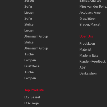
Sessel
Eames, Charles
Sofas
Mies van der Rohe
Liegen
Jacobsen, Arne
Sofas
Gray, Eileen
Stühle
Breuer, Marcel
Liegen
Aluminum Group
Über Uns
Stühle
Produktion
Aluminum Group
Material
Tische
Made in Italy
Lampen
Kunden-Feedback
Ersatzteile
AGB
Tische
Dankeschön
Lampen
Top Produkte
LC2 Sessel
LC4 Liege