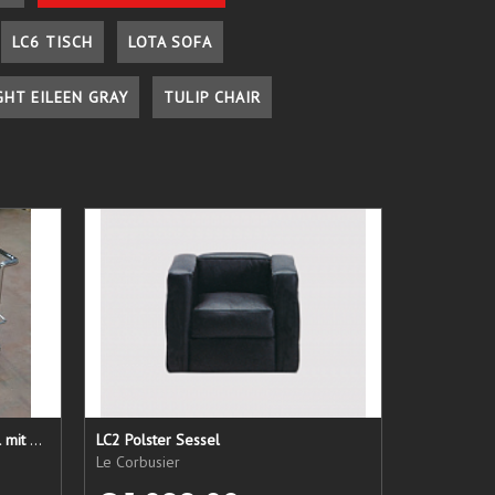
LC6 TISCH
LOTA SOFA
GHT EILEEN GRAY
TULIP CHAIR
LC 21 Sessel nur das Untergestell mit elastischen Straps
LC2 Polster Sessel
Le Corbusier