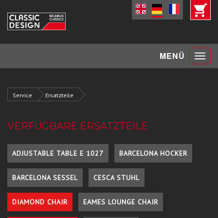
Toggle
MENÜ
navigat
Service
Ersatzteile
VERFÜGBARE ERSATZTEILE
ADJUSTABLE TABLE E 1027
BARCELONA HOCKER
BARCELONA SESSEL
CESCA STUHL
DIAMOND CHAIR
EAMES LOUNGE CHAIR