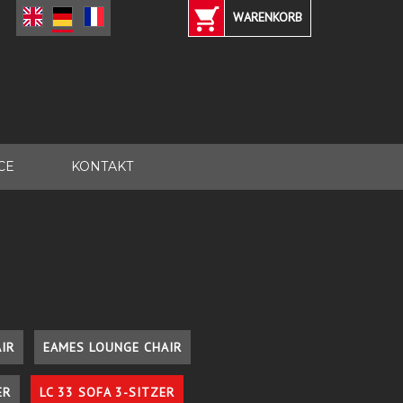
WARENKORB
CE
KONTAKT
IR
EAMES LOUNGE CHAIR
ER
LC 33 SOFA 3-SITZER