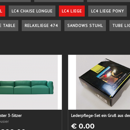
L
LC4 CHAISE LONGUE
LC4 LIEGE
LC4 LIEGE PONY
E TABLE
RELAXLIEGE 474
SANDOWS STUHL
TUBE LI
ster 3-Sitzer
usier
€ 0.00