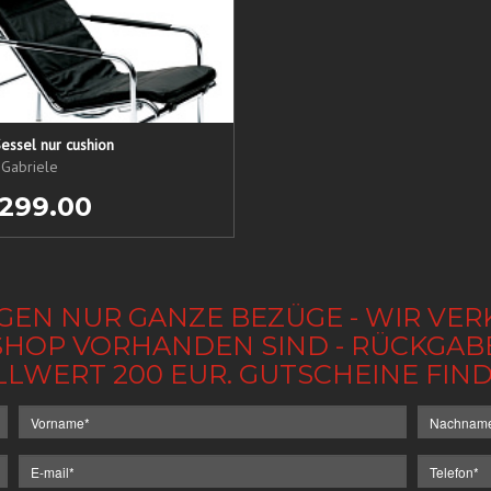
essel nur cushion
 Gabriele
 299.00
GEN NUR GANZE BEZÜGE - WIR VER
IM SHOP VORHANDEN SIND - RÜCKGA
LLWERT 200 EUR. GUTSCHEINE FI