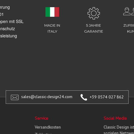
hrung
01
ppen mit SSL
MADE IN
5 JAHRE
ZUFR
enschutz
ITALY
GARANTIE
KU
sleistung
sales@classic-design24.com
+39 0574 027 862
Service
Social Media
Versandkosten
Classic Design is
sozialen Netzwer