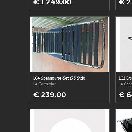
€ 1 249.00
€ 2
LC4 Spanngurte-Set (35 Stck)
Le Corbusier
Le Corb
€ 239.00
€ 6