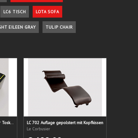
LC6 TISCH
LOTA SOFA
GHT EILEEN GRAY
TULIP CHAIR
Lederpflege-Set ein Gruß aus der Toskana...
LC 702 Auflage gepolstert mit Kopfkissen
Le Corbusier