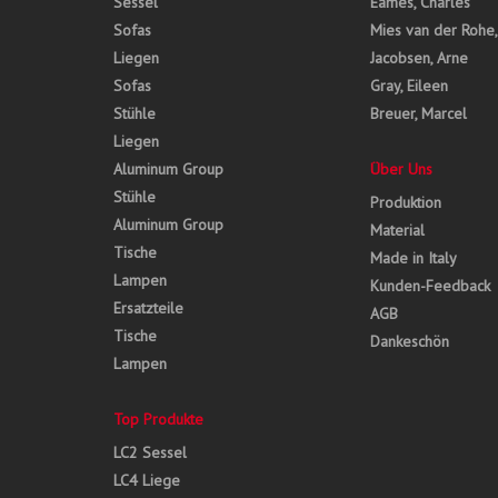
Sessel
Eames, Charles
Sofas
Mies van der Rohe
Liegen
Jacobsen, Arne
Sofas
Gray, Eileen
Stühle
Breuer, Marcel
Liegen
Aluminum Group
Über Uns
Stühle
Produktion
Aluminum Group
Material
Tische
Made in Italy
Lampen
Kunden-Feedback
Ersatzteile
AGB
Tische
Dankeschön
Lampen
Top Produkte
LC2 Sessel
LC4 Liege