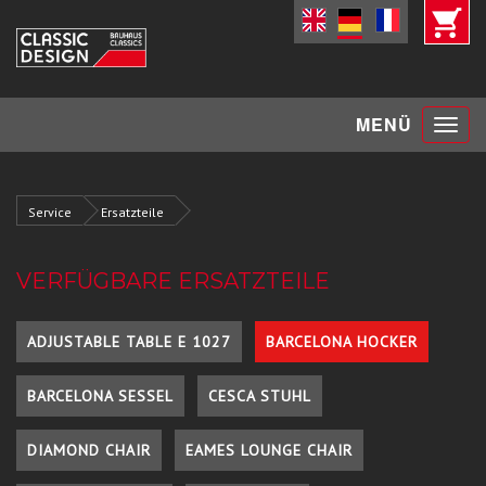
Toggle
MENÜ
navigat
Service
Ersatzteile
VERFÜGBARE ERSATZTEILE
ADJUSTABLE TABLE E 1027
BARCELONA HOCKER
BARCELONA SESSEL
CESCA STUHL
DIAMOND CHAIR
EAMES LOUNGE CHAIR