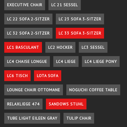
EXECUTIVE CHAIR
LC 21 SESSEL
LC 22 SOFA 2-SITZER
LC 23 SOFA 3-SITZER
LC 32 SOFA 2-SITZER
LC 33 SOFA 3-SITZER
LC1 BASCULANT
LC2 HOCKER
LC3 SESSEL
LC4 CHAISE LONGUE
LC4 LIEGE
LC4 LIEGE PONY
LC6 TISCH
LOTA SOFA
LOUNGE CHAIR OTTOMANE
NOGUCHI COFFEE TABLE
RELAXLIEGE 474
SANDOWS STUHL
TUBE LIGHT EILEEN GRAY
TULIP CHAIR