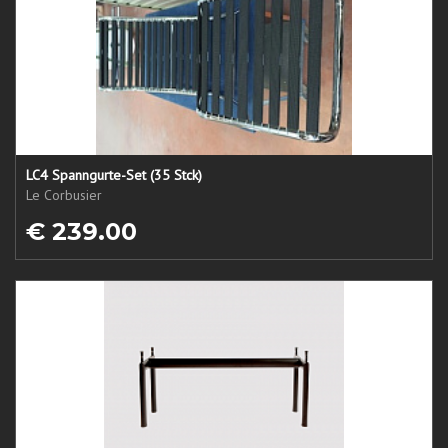
LC4 Spanngurte-Set (35 Stck)
Le Corbusier
€ 239.00