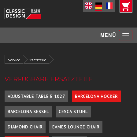
Toggle
MENÜ
navigat
Service
Ersatzteile
VERFÜGBARE ERSATZTEILE
ADJUSTABLE TABLE E 1027
BARCELONA HOCKER
BARCELONA SESSEL
CESCA STUHL
DIAMOND CHAIR
EAMES LOUNGE CHAIR