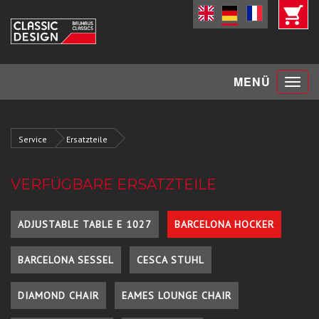
Toggle
MENÜ
navigat
Service
Ersatzteile
VERFÜGBARE ERSATZTEILE
ADJUSTABLE TABLE E 1027
BARCELONA HOCKER
BARCELONA SESSEL
CESCA STUHL
DIAMOND CHAIR
EAMES LOUNGE CHAIR