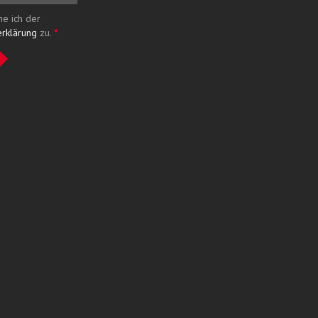
me ich der
erklärung
zu.
*