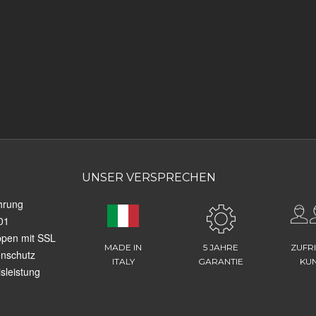
UNSER VERSPRECHEN
hrung
01
ppen mit SSL
MADE IN
5 JAHRE
ZUFR
enschutz
ITALY
GARANTIE
KU
sleistung