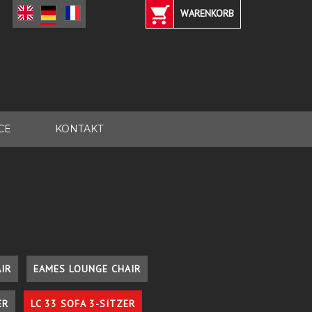
WARENKORB
CE
KONTAKT
IR
EAMES LOUNGE CHAIR
ER
LC 33 SOFA 3-SITZER