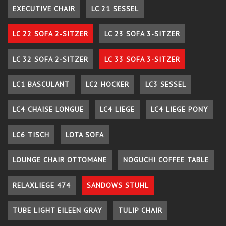
EXECUTIVE CHAIR
LC 21 SESSEL
LC 22 SOFA 2-SITZER
LC 23 SOFA 3-SITZER
LC 32 SOFA 2-SITZER
LC 33 SOFA 3-SITZER
LC1 BASCULANT
LC2 HOCKER
LC3 SESSEL
LC4 CHAISE LONGUE
LC4 LIEGE
LC4 LIEGE PONY
LC6 TISCH
LOTA SOFA
LOUNGE CHAIR OTTOMANE
NOGUCHI COFFEE TABLE
RELAXLIEGE 474
SANDOWS STUHL
TUBE LIGHT EILEEN GRAY
TULIP CHAIR