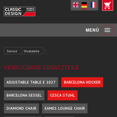
Toggle
MENÜ
navigat
Service
Ersatzteile
VERFÜGBARE ERSATZTEILE
ADJUSTABLE TABLE E 1027
BARCELONA HOCKER
BARCELONA SESSEL
CESCA STUHL
DIAMOND CHAIR
EAMES LOUNGE CHAIR