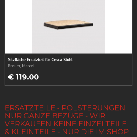
Sitzfläche Ersatzteil für Cesca Stuhl
Breuer, Marcel
€ 119.00
ERSATZTEILE - POLSTERUNGEN
NUR GANZE BEZÜGE - WIR
VERKAUFEN KEINE EINZELTEILE
& KLEINTEILE - NUR DIE IM SHOP