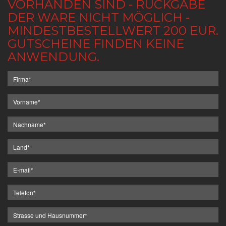
VORHANDEN SIND - RÜCKGABE
DER WARE NICHT MÖGLICH -
MINDESTBESTELLWERT 200 EUR.
GUTSCHEINE FINDEN KEINE
ANWENDUNG.