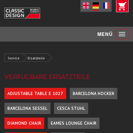
Toggle
MENÜ
navigat
Service
Ersatzteile
VERFÜGBARE ERSATZTEILE
ADJUSTABLE TABLE E 1027
BARCELONA HOCKER
BARCELONA SESSEL
CESCA STUHL
DIAMOND CHAIR
EAMES LOUNGE CHAIR