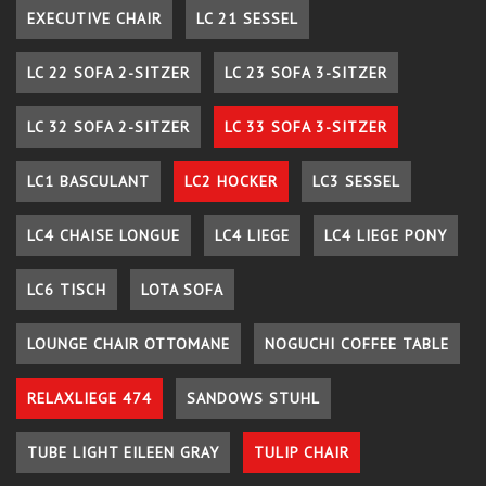
EXECUTIVE CHAIR
LC 21 SESSEL
LC 22 SOFA 2-SITZER
LC 23 SOFA 3-SITZER
LC 32 SOFA 2-SITZER
LC 33 SOFA 3-SITZER
LC1 BASCULANT
LC2 HOCKER
LC3 SESSEL
LC4 CHAISE LONGUE
LC4 LIEGE
LC4 LIEGE PONY
LC6 TISCH
LOTA SOFA
LOUNGE CHAIR OTTOMANE
NOGUCHI COFFEE TABLE
RELAXLIEGE 474
SANDOWS STUHL
TUBE LIGHT EILEEN GRAY
TULIP CHAIR