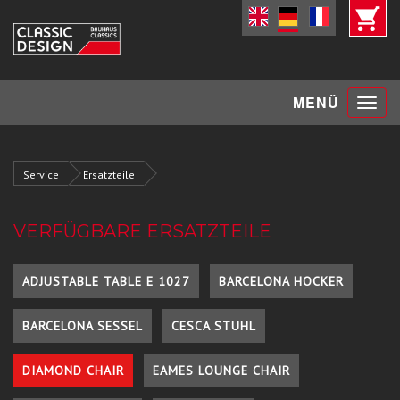
Toggle
MENÜ
navigat
Service
Ersatzteile
VERFÜGBARE ERSATZTEILE
ADJUSTABLE TABLE E 1027
BARCELONA HOCKER
BARCELONA SESSEL
CESCA STUHL
DIAMOND CHAIR
EAMES LOUNGE CHAIR