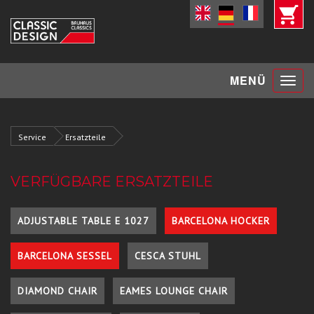
Toggle
MENÜ
navigat
Service
Ersatzteile
VERFÜGBARE ERSATZTEILE
ADJUSTABLE TABLE E 1027
BARCELONA HOCKER
BARCELONA SESSEL
CESCA STUHL
DIAMOND CHAIR
EAMES LOUNGE CHAIR