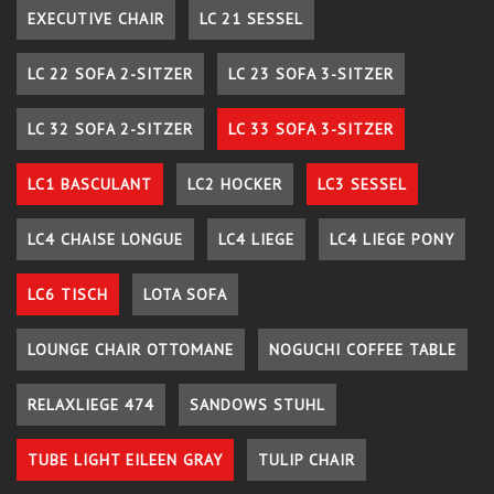
EXECUTIVE CHAIR
LC 21 SESSEL
LC 22 SOFA 2-SITZER
LC 23 SOFA 3-SITZER
LC 32 SOFA 2-SITZER
LC 33 SOFA 3-SITZER
LC1 BASCULANT
LC2 HOCKER
LC3 SESSEL
LC4 CHAISE LONGUE
LC4 LIEGE
LC4 LIEGE PONY
LC6 TISCH
LOTA SOFA
LOUNGE CHAIR OTTOMANE
NOGUCHI COFFEE TABLE
RELAXLIEGE 474
SANDOWS STUHL
TUBE LIGHT EILEEN GRAY
TULIP CHAIR