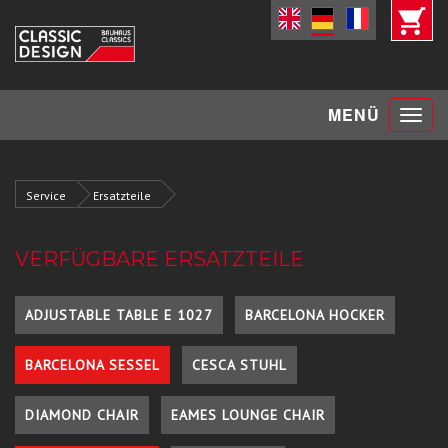
Toggle
MENÜ
navigat
Service
Ersatzteile
VERFÜGBARE ERSATZTEILE
ADJUSTABLE TABLE E 1027
BARCELONA HOCKER
BARCELONA SESSEL
CESCA STUHL
DIAMOND CHAIR
EAMES LOUNGE CHAIR