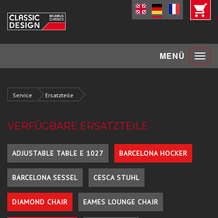
Toggle
MENÜ
navigat
Service
Ersatzteile
VERFÜGBARE ERSATZTEILE
ADJUSTABLE TABLE E 1027
BARCELONA HOCKER
BARCELONA SESSEL
CESCA STUHL
DIAMOND CHAIR
EAMES LOUNGE CHAIR