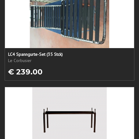
LC4 Spanngurte-Set (35 Stck)
Le Corbusier
€ 239.00