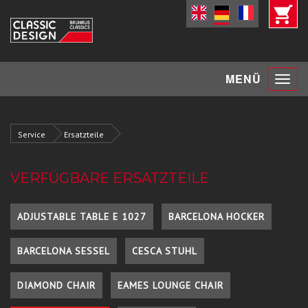
Toggle
MENÜ
navigat
Service
Ersatzteile
VERFÜGBARE ERSATZTEILE
ADJUSTABLE TABLE E 1027
BARCELONA HOCKER
BARCELONA SESSEL
CESCA STUHL
DIAMOND CHAIR
EAMES LOUNGE CHAIR