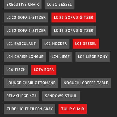
EXECUTIVE CHAIR
LC 21 SESSEL
LC 22 SOFA 2-SITZER
LC 23 SOFA 3-SITZER
LC 32 SOFA 2-SITZER
LC 33 SOFA 3-SITZER
LC1 BASCULANT
LC2 HOCKER
LC3 SESSEL
LC4 CHAISE LONGUE
LC4 LIEGE
LC4 LIEGE PONY
LC6 TISCH
LOTA SOFA
LOUNGE CHAIR OTTOMANE
NOGUCHI COFFEE TABLE
RELAXLIEGE 474
SANDOWS STUHL
TUBE LIGHT EILEEN GRAY
TULIP CHAIR