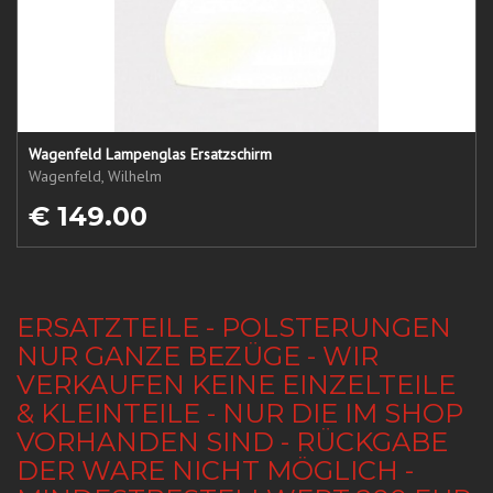
Wagenfeld Lampenglas Ersatzschirm
Wagenfeld, Wilhelm
€ 149.00
ERSATZTEILE - POLSTERUNGEN
NUR GANZE BEZÜGE - WIR
VERKAUFEN KEINE EINZELTEILE
& KLEINTEILE - NUR DIE IM SHOP
VORHANDEN SIND - RÜCKGABE
DER WARE NICHT MÖGLICH -