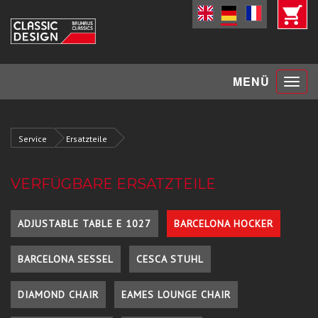
Toggle
MENÜ
navigat
Service
Ersatzteile
VERFÜGBARE ERSATZTEILE
ADJUSTABLE TABLE E 1027
BARCELONA HOCKER
BARCELONA SESSEL
CESCA STUHL
DIAMOND CHAIR
EAMES LOUNGE CHAIR