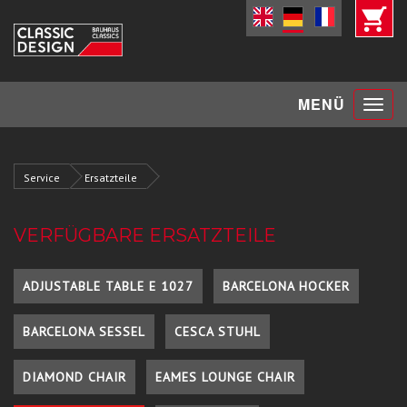
Toggle
MENÜ
navigat
Service
Ersatzteile
VERFÜGBARE ERSATZTEILE
ADJUSTABLE TABLE E 1027
BARCELONA HOCKER
BARCELONA SESSEL
CESCA STUHL
DIAMOND CHAIR
EAMES LOUNGE CHAIR