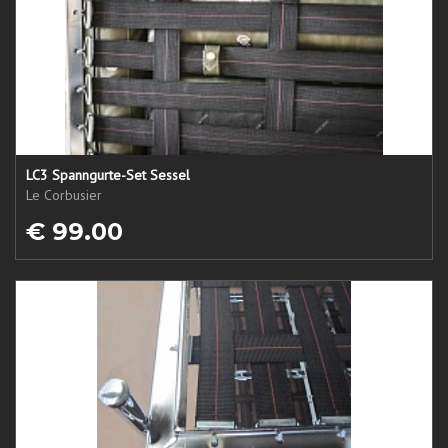
LC3 Spanngurte-Set Sessel
Le Corbusier
€ 99.00