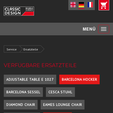
Toggle
MENÜ
navigat
Service
Ersatzteile
VERFÜGBARE ERSATZTEILE
ADJUSTABLE TABLE E 1027
BARCELONA HOCKER
BARCELONA SESSEL
CESCA STUHL
DIAMOND CHAIR
EAMES LOUNGE CHAIR