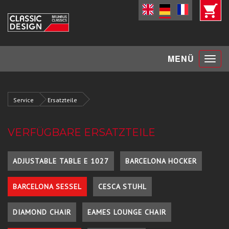
Toggle
MENÜ
navigat
Service
Ersatzteile
VERFÜGBARE ERSATZTEILE
ADJUSTABLE TABLE E 1027
BARCELONA HOCKER
BARCELONA SESSEL
CESCA STUHL
DIAMOND CHAIR
EAMES LOUNGE CHAIR