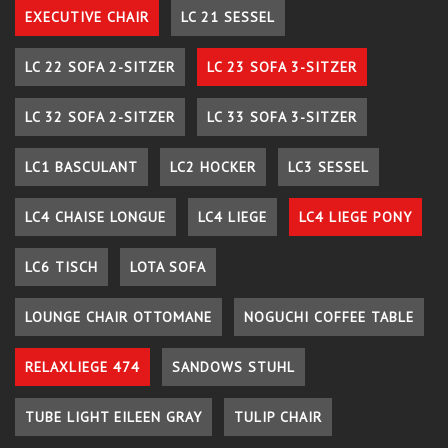
EXECUTIVE CHAIR
LC 21 SESSEL
LC 22 SOFA 2-SITZER
LC 23 SOFA 3-SITZER
LC 32 SOFA 2-SITZER
LC 33 SOFA 3-SITZER
LC1 BASCULANT
LC2 HOCKER
LC3 SESSEL
LC4 CHAISE LONGUE
LC4 LIEGE
LC4 LIEGE PONY
LC6 TISCH
LOTA SOFA
LOUNGE CHAIR OTTOMANE
NOGUCHI COFFEE TABLE
RELAXLIEGE 474
SANDOWS STUHL
TUBE LIGHT EILEEN GRAY
TULIP CHAIR