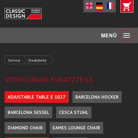
Toggle
MENÜ
navigat
Service
Ersatzteile
VERFÜGBARE ERSATZTEILE
ADJUSTABLE TABLE E 1027
BARCELONA HOCKER
BARCELONA SESSEL
CESCA STUHL
DIAMOND CHAIR
EAMES LOUNGE CHAIR