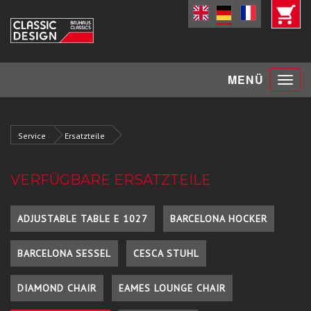
Toggle
MENÜ
navigat
Service
Ersatzteile
VERFÜGBARE ERSATZTEILE
ADJUSTABLE TABLE E 1027
BARCELONA HOCKER
BARCELONA SESSEL
CESCA STUHL
DIAMOND CHAIR
EAMES LOUNGE CHAIR