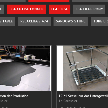
L
LC4 CHAISE LONGUE
LC4 LIEGE
LC4 LIEGE PONY
E TABLE
RELAXLIEGE 474
SANDOWS STUHL
TUBE LI
tion der Produktion
usier
Le Corbusier