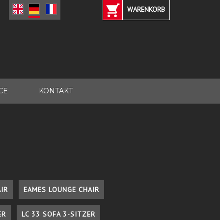
WARENKORB
CE
KONTAKT
IR
EAMES LOUNGE CHAIR
ER
LC 33 SOFA 3-SITZER