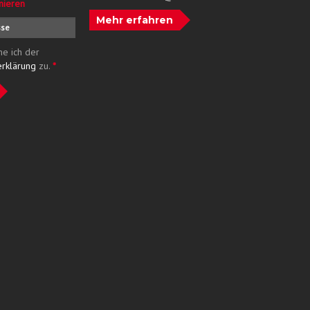
nieren
Mehr erfahren
me ich der
erklärung
zu.
*