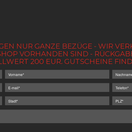
GEN NUR GANZE BEZÜGE - WIR VER
IM SHOP VORHANDEN SIND - RÜCKGA
LLWERT 200 EUR. GUTSCHEINE FI