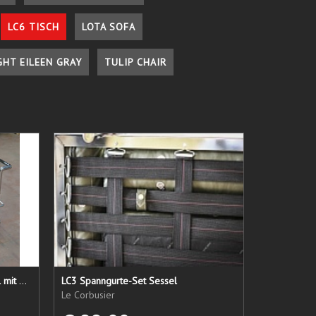
LC6 TISCH
LOTA SOFA
GHT EILEEN GRAY
TULIP CHAIR
LC 21 Sessel nur das Untergestell mit elastischen Straps
LC3 Spanngurte-Set Sessel
Le Corbusier