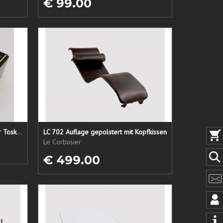
€ 99.00
Lederpflege-Set ein Gruß aus der Toskana...
LC 702 Auflage gepolstert mit Kopfkissen
Le Corbusier
€ 499.00