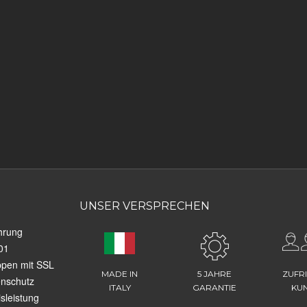
UNSER VERSPRECHEN
hrung
01
ppen mit SSL
MADE IN
5 JAHRE
ZUFR
enschutz
ITALY
GARANTIE
KU
sleistung