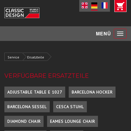
Toggle
MENÜ
navigat
Service
Ersatzteile
VERFÜGBARE ERSATZTEILE
ADJUSTABLE TABLE E 1027
BARCELONA HOCKER
BARCELONA SESSEL
CESCA STUHL
DIAMOND CHAIR
EAMES LOUNGE CHAIR