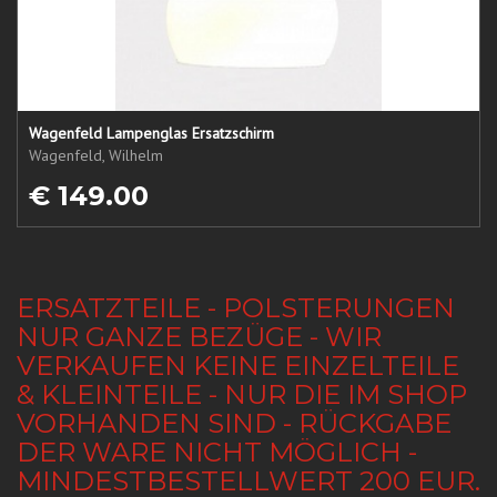
Wagenfeld Lampenglas Ersatzschirm
Wagenfeld, Wilhelm
€ 149.00
ERSATZTEILE - POLSTERUNGEN
NUR GANZE BEZÜGE - WIR
VERKAUFEN KEINE EINZELTEILE
& KLEINTEILE - NUR DIE IM SHOP
VORHANDEN SIND - RÜCKGABE
DER WARE NICHT MÖGLICH -
MINDESTBESTELLWERT 200 EUR.