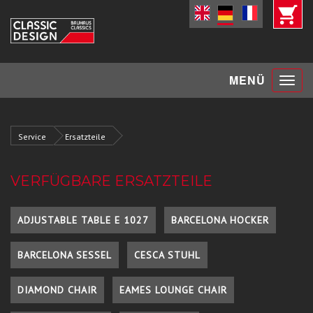
Toggle
MENÜ
navigat
Service
Ersatzteile
VERFÜGBARE ERSATZTEILE
ADJUSTABLE TABLE E 1027
BARCELONA HOCKER
BARCELONA SESSEL
CESCA STUHL
DIAMOND CHAIR
EAMES LOUNGE CHAIR