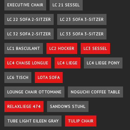
EXECUTIVE CHAIR
LC 21 SESSEL
LC 22 SOFA 2-SITZER
LC 23 SOFA 3-SITZER
LC 32 SOFA 2-SITZER
LC 33 SOFA 3-SITZER
LC1 BASCULANT
LC2 HOCKER
LC3 SESSEL
LC4 CHAISE LONGUE
LC4 LIEGE
LC4 LIEGE PONY
LC6 TISCH
LOTA SOFA
LOUNGE CHAIR OTTOMANE
NOGUCHI COFFEE TABLE
RELAXLIEGE 474
SANDOWS STUHL
TUBE LIGHT EILEEN GRAY
TULIP CHAIR