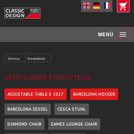
Toggle
MENÜ
navigat
Service
Ersatzteile
VERFÜGBARE ERSATZTEILE
ADJUSTABLE TABLE E 1027
BARCELONA HOCKER
BARCELONA SESSEL
CESCA STUHL
DIAMOND CHAIR
EAMES LOUNGE CHAIR