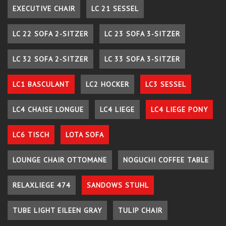
EXECUTIVE CHAIR
LC 21 SESSEL
LC 22 SOFA 2-SITZER
LC 23 SOFA 3-SITZER
LC 32 SOFA 2-SITZER
LC 33 SOFA 3-SITZER
LC1 BASCULANT
LC2 HOCKER
LC3 SESSEL
LC4 CHAISE LONGUE
LC4 LIEGE
LC4 LIEGE PONY
LC6 TISCH
LOTA SOFA
LOUNGE CHAIR OTTOMANE
NOGUCHI COFFEE TABLE
RELAXLIEGE 474
SANDOWS STUHL
TUBE LIGHT EILEEN GRAY
TULIP CHAIR