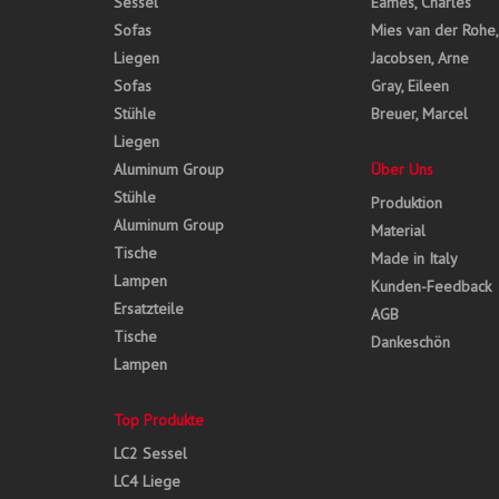
Sessel
Eames, Charles
Sofas
Mies van der Rohe
Liegen
Jacobsen, Arne
Sofas
Gray, Eileen
Stühle
Breuer, Marcel
Liegen
Aluminum Group
Über Uns
Stühle
Produktion
Aluminum Group
Material
Tische
Made in Italy
Lampen
Kunden-Feedback
Ersatzteile
AGB
Tische
Dankeschön
Lampen
Top Produkte
LC2 Sessel
LC4 Liege