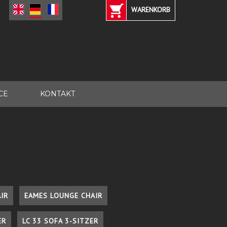
WARENKORB
CE
KONTAKT
IR
EAMES LOUNGE CHAIR
ER
LC 33 SOFA 3-SITZER