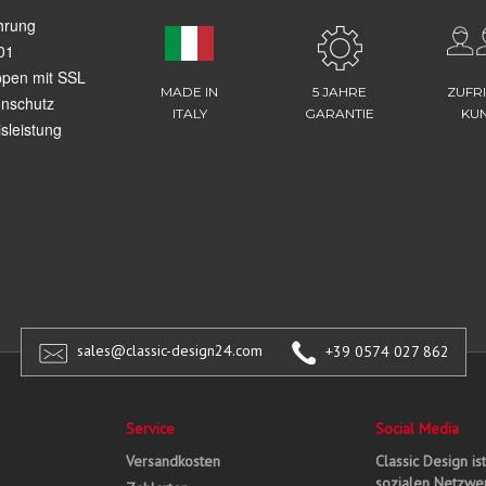
hrung
01
ppen mit SSL
MADE IN
5 JAHRE
ZUFR
enschutz
ITALY
GARANTIE
KU
sleistung
sales@classic-design24.com
+39 0574 027 862
Service
Social Media
Versandkosten
Classic Design is
sozialen Netzwer