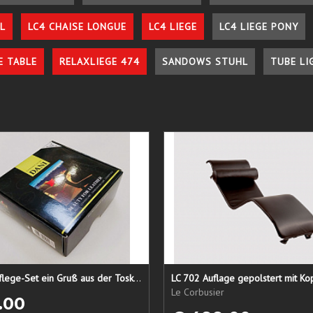
L
LC4 CHAISE LONGUE
LC4 LIEGE
LC4 LIEGE PONY
E TABLE
RELAXLIEGE 474
SANDOWS STUHL
TUBE LI
Lederpflege-Set ein Gruß aus der Toskana...
LC 702 Auflage gepolstert mit Ko
Le Corbusier
.00