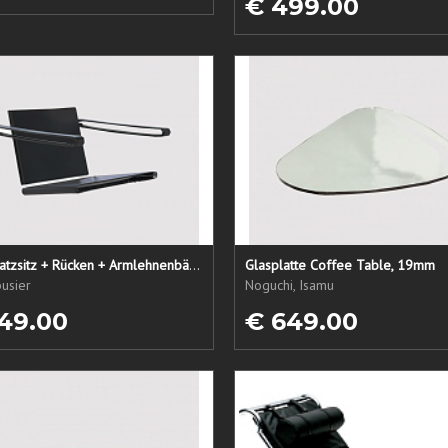
€ 499.00
LC1 Ersatzsitz + Rücken + Armlehnenbänder
Glasplatte Coffee Table, 19mm
usier
Noguchi, Isamu
49.00
€ 649.00