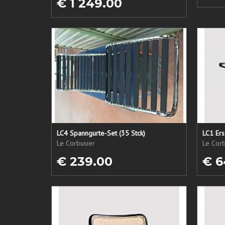
€ 1 249.00
LC4 Spanngurte-Set (35 Stck)
Le Corbusier
Le Corb
€ 239.00
€ 6