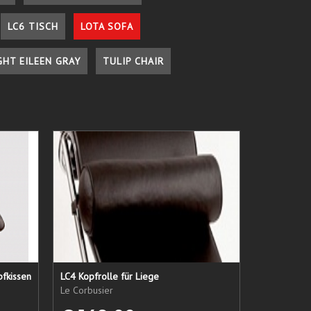
LC6 TISCH
LOTA SOFA
GHT EILEEN GRAY
TULIP CHAIR
pfkissen
LC4 Kopfrolle für Liege
Le Corbusier