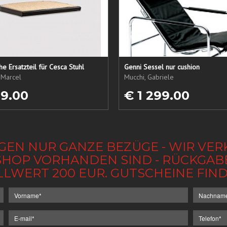
che Ersatzteil für Cesca Stuhl
Genni Sessel nur cushion
 Marcel
Mucchi, Gabriele
19.00
€ 1 299.00
GEN NUR GANZE BEZÜGE - WIR VER
IM SHOP VORHANDEN SIND - RÜCKGA
LLWERT 200 EUR. GUTSCHEINE FI