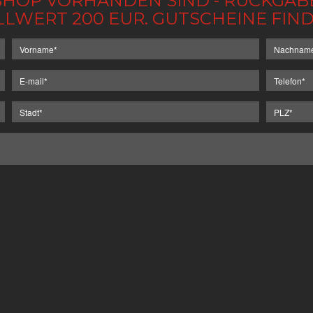
IM SHOP VORHANDEN SIND - RÜCKGA
LLWERT 200 EUR. GUTSCHEINE FI