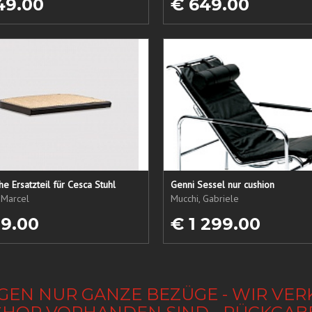
49.00
€ 649.00
che Ersatzteil für Cesca Stuhl
Genni Sessel nur cushion
 Marcel
Mucchi, Gabriele
19.00
€ 1 299.00
GEN NUR GANZE BEZÜGE - WIR VER