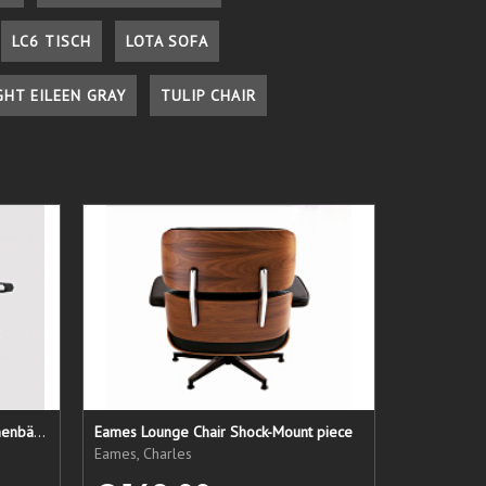
LC6 TISCH
LOTA SOFA
GHT EILEEN GRAY
TULIP CHAIR
LC1 Ersatzsitz + Rücken + Armlehnenbänder
Eames Lounge Chair Shock-Mount piece
Eames, Charles