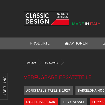
🔥
PRODUKTE
AKTIONEN
B
Service
Ersatzteile
VERFÜGBARE ERSATZTEILE
ÜBER UNS
ADJUSTABLE TABLE E 1027
BARCELONA HOC
EXECUTIVE CHAIR
LC 21 SESSEL
LC 22 