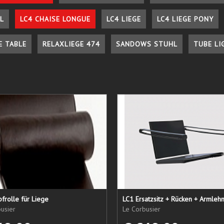
L
LC4 CHAISE LONGUE
LC4 LIEGE
LC4 LIEGE PONY
E TABLE
RELAXLIEGE 474
SANDOWS STUHL
TUBE LI
frolle für Liege
usier
Le Corbusier