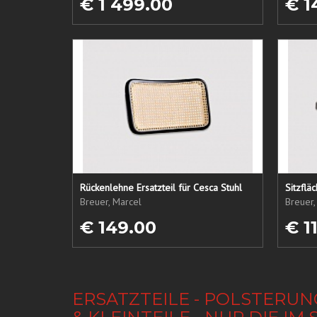
€ 1 499.00
€ 1
Rückenlehne Ersatzteil für Cesca Stuhl
Sitzflä
Breuer, Marcel
Breuer,
€ 149.00
€ 1
ERSATZTEILE - POLSTERUN