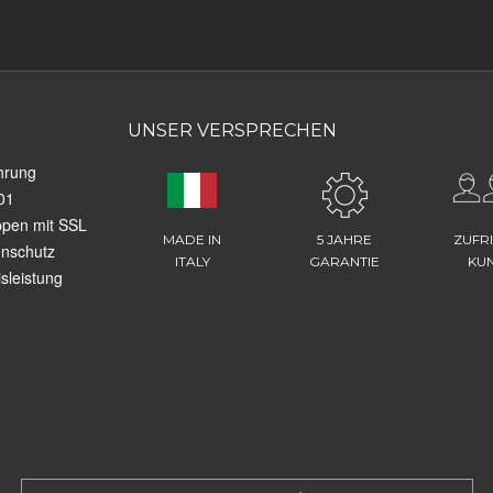
UNSER VERSPRECHEN
hrung
01
ppen mit SSL
MADE IN
5 JAHRE
ZUFR
enschutz
ITALY
GARANTIE
KU
sleistung