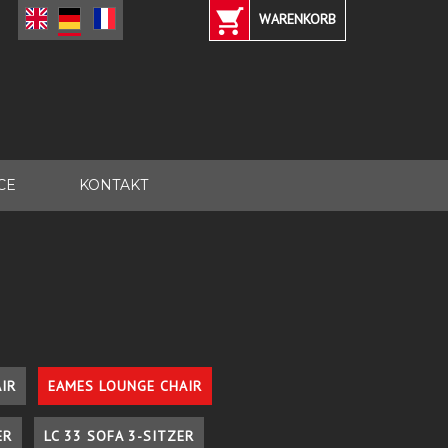
WARENKORB
CE
KONTAKT
IR
EAMES LOUNGE CHAIR
ER
LC 33 SOFA 3-SITZER