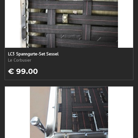
LC3 Spanngurte-Set Sessel
Le Corbusier
€ 99.00