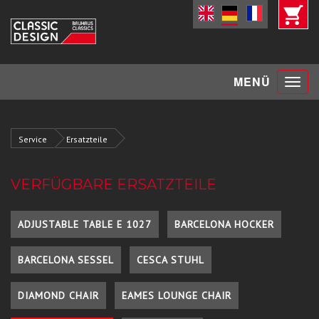
Toggle
MENÜ
navigat
Service
Ersatzteile
VERFÜGBARE ERSATZTEILE
ADJUSTABLE TABLE E 1027
BARCELONA HOCKER
BARCELONA SESSEL
CESCA STUHL
DIAMOND CHAIR
EAMES LOUNGE CHAIR