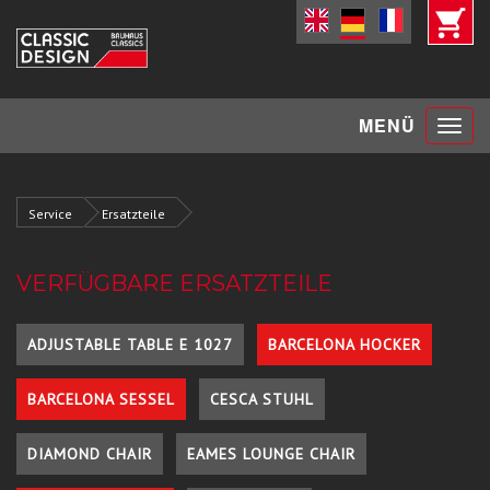
Toggle
MENÜ
navigat
Service
Ersatzteile
VERFÜGBARE ERSATZTEILE
ADJUSTABLE TABLE E 1027
BARCELONA HOCKER
BARCELONA SESSEL
CESCA STUHL
DIAMOND CHAIR
EAMES LOUNGE CHAIR