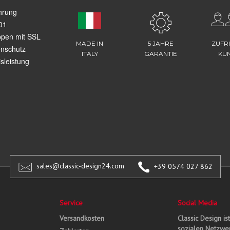
hrung
01
ppen mit SSL
MADE IN
5 JAHRE
ZUFR
enschutz
ITALY
GARANTIE
KU
sleistung
sales@classic-design24.com
+39 0574 027 862
Service
Social Media
Versandkosten
Classic Design is
sozialen Netzwer