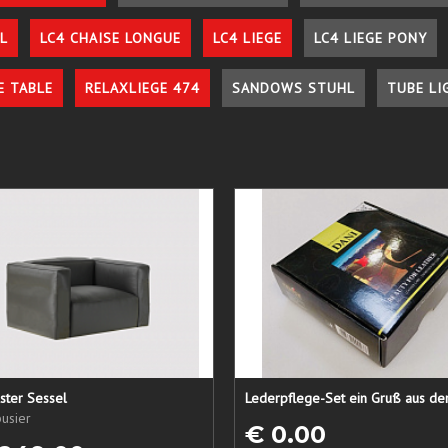
L
LC4 CHAISE LONGUE
LC4 LIEGE
LC4 LIEGE PONY
E TABLE
RELAXLIEGE 474
SANDOWS STUHL
TUBE LI
ster Sessel
usier
€ 0.00