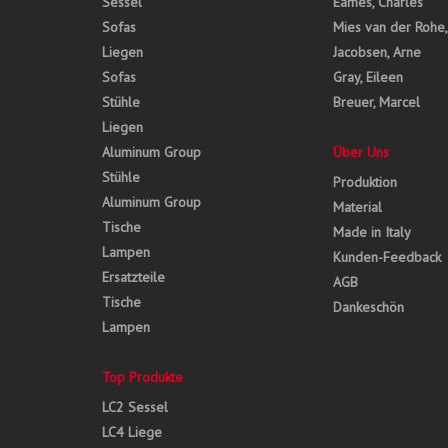
Sessel
Eames, Charles
Sofas
Mies van der Rohe
Liegen
Jacobsen, Arne
Sofas
Gray, Eileen
Stühle
Breuer, Marcel
Liegen
Aluminum Group
Über Uns
Stühle
Produktion
Aluminum Group
Material
Tische
Made in Italy
Lampen
Kunden-Feedback
Ersatzteile
AGB
Tische
Dankeschön
Lampen
Top Produkte
LC2 Sessel
LC4 Liege