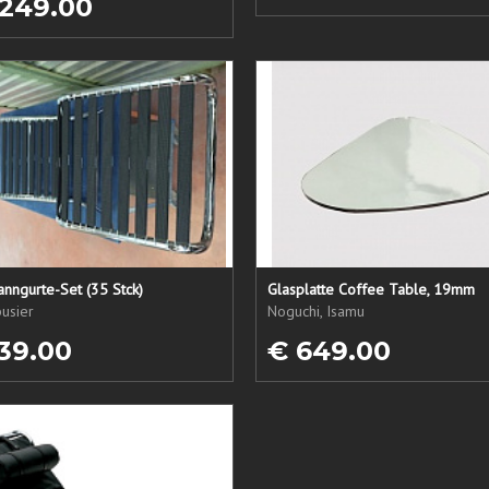
 249.00
nngurte-Set (35 Stck)
Glasplatte Coffee Table, 19mm
usier
Noguchi, Isamu
39.00
€ 649.00