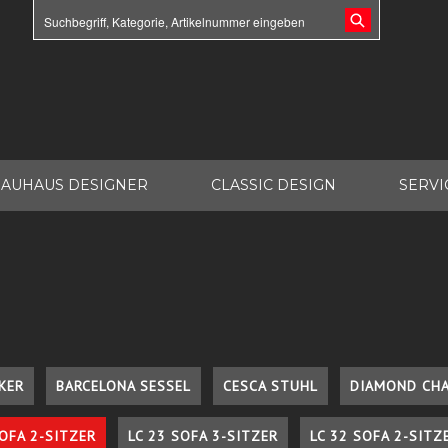
AUHAUS DESIGNER
CLASSIC DESIGN
SERVI
KER
BARCELONA SESSEL
CESCA STUHL
DIAMOND CHA
SOFA 2-SITZER
LC 23 SOFA 3-SITZER
LC 32 SOFA 2-SITZ