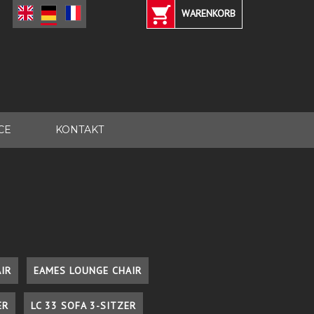
WARENKORB
CE
KONTAKT
IR
EAMES LOUNGE CHAIR
ER
LC 33 SOFA 3-SITZER