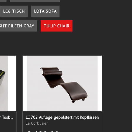
LC6 TISCH
LOTA SOFA
GHT EILEEN GRAY
TULIP CHAIR
Lederpflege-Set ein Gruß aus der Toskana...
LC 702 Auflage gepolstert mit Kopfkissen
Le Corbusier