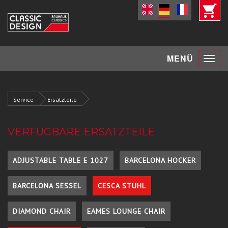
Toggle
MENÜ
navigat
Service
Ersatzteile
VERFÜGBARE ERSATZTEILE
ADJUSTABLE TABLE E 1027
BARCELONA HOCKER
BARCELONA SESSEL
CESCA STUHL
DIAMOND CHAIR
EAMES LOUNGE CHAIR