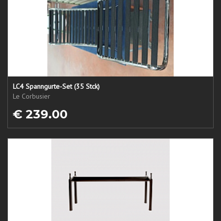
LC4 Spanngurte-Set (35 Stck)
Le Corbusier
€ 239.00