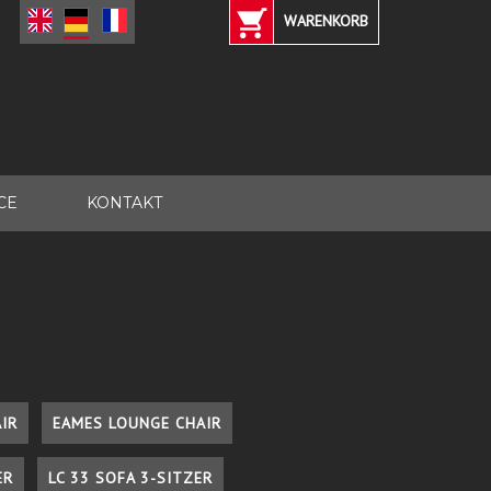
WARENKORB
CE
KONTAKT
IR
EAMES LOUNGE CHAIR
ER
LC 33 SOFA 3-SITZER