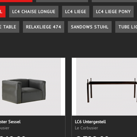
L
LC4 CHAISE LONGUE
LC4 LIEGE
LC4 LIEGE PONY
E TABLE
RELAXLIEGE 474
SANDOWS STUHL
TUBE LI
ster Sessel
LC6 Untergestell
usier
Le Corbusier