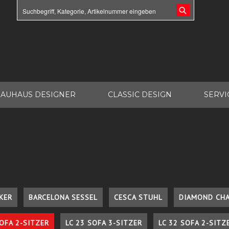
AUHAUS DESIGNER
CLASSIC DESIGN
SERVI
KER
BARCELONA SESSEL
CESCA STUHL
DIAMOND CHA
SOFA 2-SITZER
LC 23 SOFA 3-SITZER
LC 32 SOFA 2-SITZ