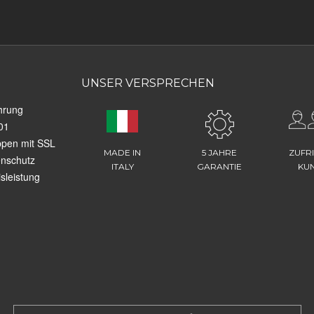
UNSER VERSPRECHEN
hrung
01
ppen mit SSL
MADE IN
5 JAHRE
ZUFR
enschutz
ITALY
GARANTIE
KU
sleistung