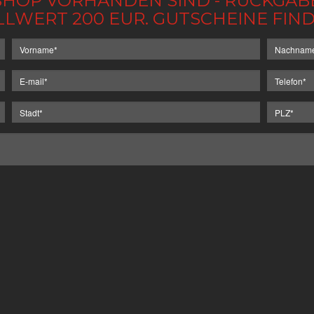
IM SHOP VORHANDEN SIND - RÜCKGA
LLWERT 200 EUR. GUTSCHEINE FI