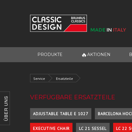
🔥
PRODUKTE
AKTIONEN
B
Service
Ersatzteile
VERFÜGBARE ERSATZTEILE
ÜBER UNS
ADJUSTABLE TABLE E 1027
BARCELONA HOC
EXECUTIVE CHAIR
LC 21 SESSEL
LC 22 