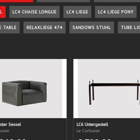
L
LC4 CHAISE LONGUE
LC4 LIEGE
LC4 LIEGE PONY
E TABLE
RELAXLIEGE 474
SANDOWS STUHL
TUBE LI
ster Sessel
LC6 Untergestell
usier
Le Corbusier