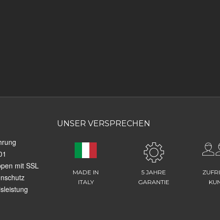
UNSER VERSPRECHEN
hrung
01
ppen mit SSL
MADE IN
5 JAHRE
ZUFR
enschutz
ITALY
GARANTIE
KU
sleistung