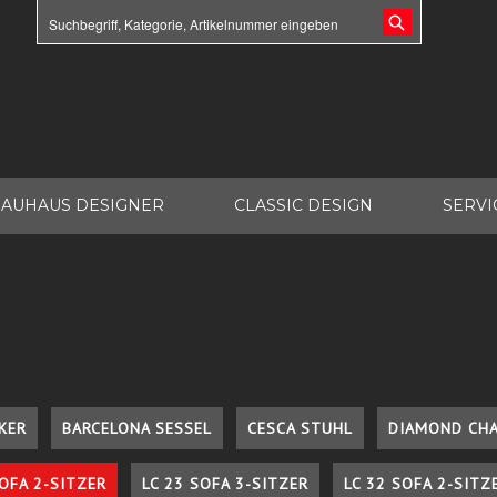
AUHAUS DESIGNER
CLASSIC DESIGN
SERVI
KER
BARCELONA SESSEL
CESCA STUHL
DIAMOND CHA
SOFA 2-SITZER
LC 23 SOFA 3-SITZER
LC 32 SOFA 2-SITZ