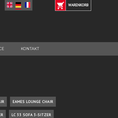
WARENKORB
CE
KONTAKT
IR
EAMES LOUNGE CHAIR
ER
LC 33 SOFA 3-SITZER