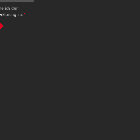
me ich der
erklärung
zu.
*