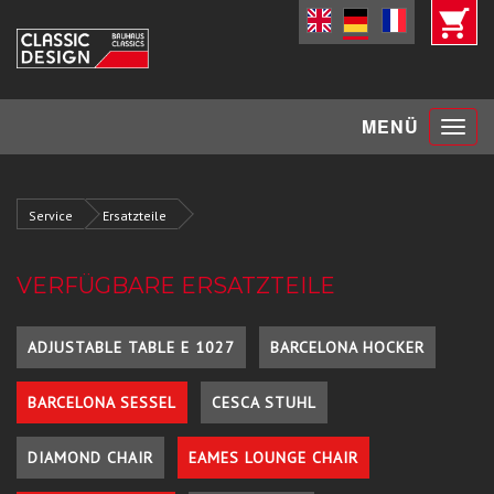
Toggle
MENÜ
navigat
Service
Ersatzteile
VERFÜGBARE ERSATZTEILE
ADJUSTABLE TABLE E 1027
BARCELONA HOCKER
BARCELONA SESSEL
CESCA STUHL
DIAMOND CHAIR
EAMES LOUNGE CHAIR